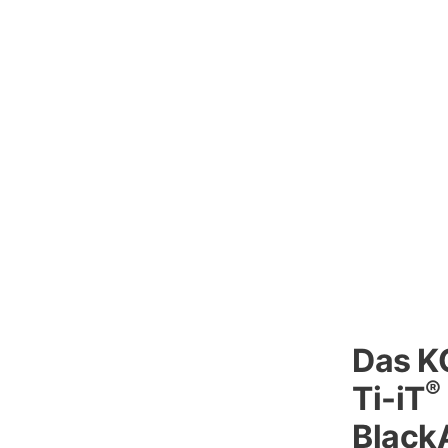
Das 
®
Ti-iT
Black