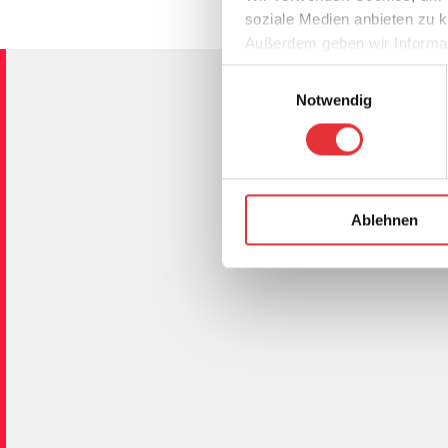
soziale Medien anbieten zu k
Außerdem geben wir Informat
Partner für soziale Medien, 
Einwilligungsauswahl
Eine vollstä
Informationen möglicherweise
Notwendig
Vorsichtsma
haben oder die sie im Rahme
Nummern sind
Ländern erhä
örtlichen
ico
Ablehnen