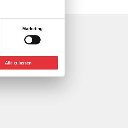
ise und
Marketing
 REF-
allen
hren
Alle zulassen