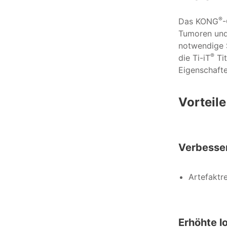
®
Das KONG
-
Tumoren und
notwendige S
®
die Ti-iT
Tit
Eigenschafte
Vorteil
Verbesse
Artefaktr
Erhöhte l