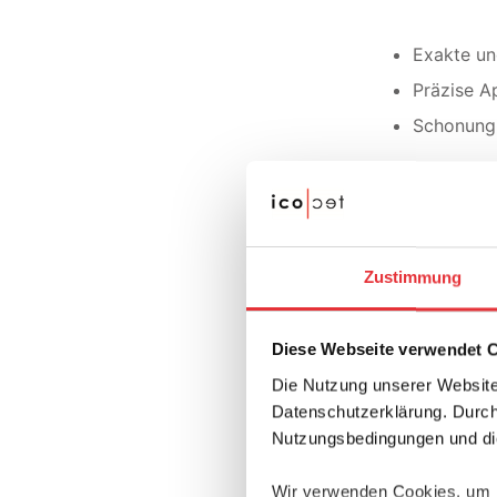
Exakte un
Präzise A
Schonung 
Gezielte 
Zustimmung
Grossfläch
®
Ti-iT
Tita
Diese Webseite verwendet 
Die Nutzung unserer Website
Datenschutzerklärung. Durch 
Hohe Pas
Nutzungsbedingungen und die
Hohe Modu
Wir verwenden Cookies, um In