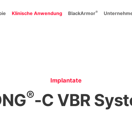
®
pie
Klinische Anwendung
BlackArmor
Unternehm
Implantate
®
ONG
-C VBR Sys