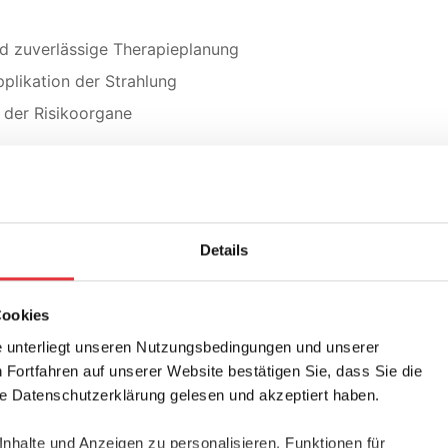
d zuverlässige Therapieplanung
pplikation der Strahlung
der Risikoorgane
Osseointegration und zuverlässige Stabilisatio
Details
ige, profilierte Endplatten
nbeschichtung mit dorsaler Aussparung zum Schutz der D
Cookies
 unterliegt unseren Nutzungsbedingungen und unserer
Fortfahren auf unserer Website bestätigen Sie, dass Sie die
sgenauigkeit
 Datenschutzerklärung gelesen und akzeptiert haben.
larität mit einer Vielzahl an Grössen und Winkeln
halte und Anzeigen zu personalisieren, Funktionen für