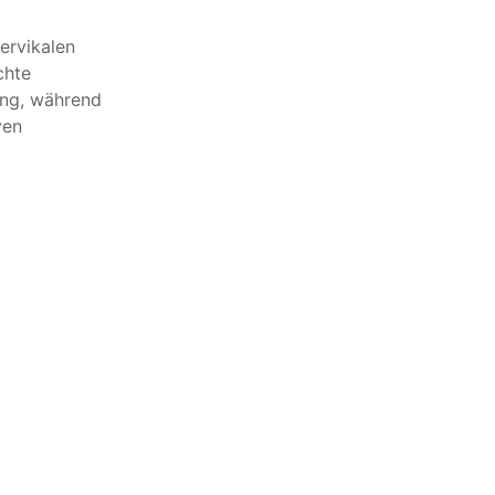
ervikalen
chte
ung, während
ven