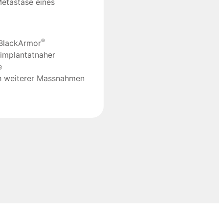
etastase eines
®
 BlackArmor
 implantatnaher
e
ch weiterer Massnahmen