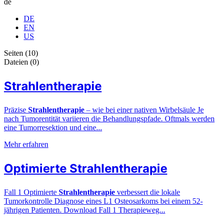
de
DE
EN
US
Seiten (10)
Dateien (0)
Strahlentherapie
Präzise
Strahlentherapie
– wie bei einer nativen Wirbelsäule Je
nach Tumorentität variieren die Behandlungspfade. Oftmals werden
eine Tumorresektion und eine...
Mehr erfahren
Optimierte Strahlentherapie
Fall 1 Optimierte
Strahlentherapie
verbessert die lokale
Tumorkontrolle Diagnose eines L1 Osteosarkoms bei einem 52-
jährigen Patienten. Download Fall 1 Therapieweg...