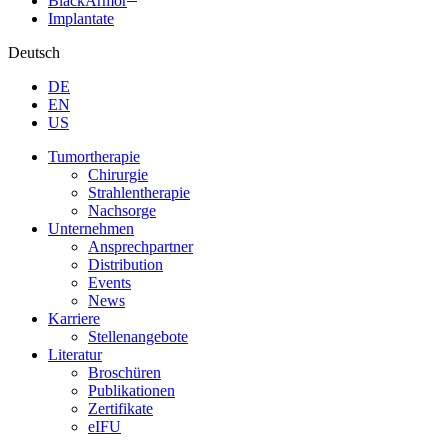
BlackArmor
Implantate
Deutsch
DE
EN
US
Tumortherapie
Chirurgie
Strahlentherapie
Nachsorge
Unternehmen
Ansprechpartner
Distribution
Events
News
Karriere
Stellenangebote
Literatur
Broschüren
Publikationen
Zertifikate
eIFU