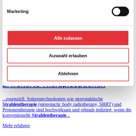
kürzerer Klinikaufenthalt Publikationen Ringel et al. (2017):
Radiolucent...
Marketing
Mehr erfahren
BlackArmor®
Alle zulassen
...Magnetic Resonance Imaging of Patients with Lumbar
Spondylodesis. Scientific Reports. 2020 (PubMed, PMID:
Auswahl erlauben
32999385) adjuvanter
Strahlentherapie
2Müller et al. (2020):...
Mehr erfahren
Ablehnen
Erweiterte Therapieoptionen
...essenziell. Spitzentechnologien wie stereotaktische
Strahlentherapie
(stereotactic body radiotherapy, SBRT) und
Protonentherapie sind hochwirksam und oftmals indiziert, wenn die
konventionelle
Strahlentherapie
...
Mehr erfahren