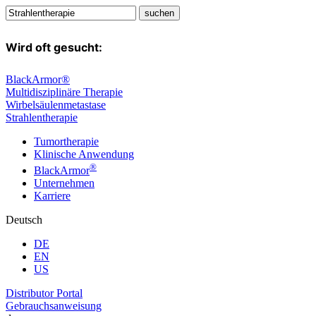
Wird oft gesucht:
BlackArmor®
Multidisziplinäre Therapie
Wirbelsäulenmetastase
Strahlentherapie
Tumortherapie
Klinische Anwendung
®
BlackArmor
Unternehmen
Karriere
Deutsch
DE
EN
US
Distributor Portal
Gebrauchsanweisung