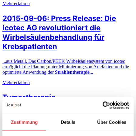
Mehr erfahren
2015-09-06: Press Release: Die
icotec AG revolutioniert die
Wirbelsäulenbehandlung für
Krebspatienten
...aus Metall. Das Carbon/PEEK Wirbelsäulensystem von icotec
ermöglicht die Planung unter Minimierung von Artefakten und die
optimierte Anwendung der
Strahlentherapie
...
Mehr erfahren
Tumortherapie
Chirurgie
Strahlentherapie
Nachsorge Die Wahl des richtigen
Implantats: Entscheidend bei Wirbelsäulentumoren und Metastasen
Zustimmung
Details
Über Cookies
Konventionelle Implantate, zum Beispiel aus Titan, sind...
Mehr erfahren