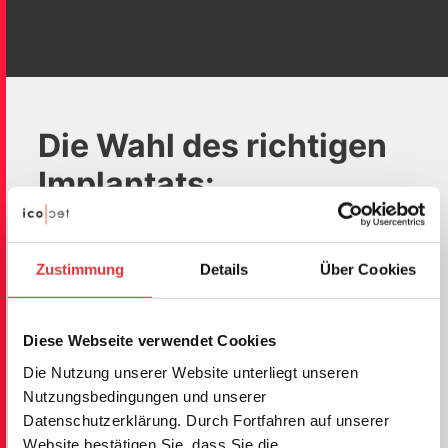
Die Wahl des richtigen
Implantats:
Entscheidend bei
Wirbelsäulentumoren
Zustimmung
Details
Über Cookies
und Metastasen
Konventionelle Implantate, zum Beispiel aus
Diese Webseite verwendet Cookies
Titan, sind nicht strahlendurchlässig und
Die Nutzung unserer Website unterliegt unseren
verursachen Artefakte bei postoperativen CTs
Nutzungsbedingungen und unserer
und MRTs. Dadurch werden diagnostische wie
Datenschutzerklärung. Durch Fortfahren auf unserer
auch therapeutische Möglichkeiten stark
Website bestätigen Sie, dass Sie die
®