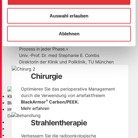
Behandlungsansatz verbessert.
Auswahl erlauben
«Eine erfolgreiche Behandlung von spinalen
Tumoren basiert auf einer genauen Abstimmung
der einzelnen Therapieschritte sowie einer engen
Ablehnen
interdisziplinären Zusammenarbeit. Carbon/PEEK
Implantate unterstützen diesen komplexen
Prozess in jeder Phase.»
Univ.-Prof. Dr. med Stephanie E. Combs
Direktorin der Klinik und Poliklinik, TU München
Chirurgie
Optimieren Sie das perioperative Management
durch die Verwendung von artefaktfreiem
Klinische Fälle
®
BlackArmor
Carbon/PEEK.
®
BlackArmor
Mehr erfahren
Implantate
Deutsch
Strahlentherapie
Verbessern Sie die radioonkologische