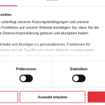
Mike Kucharski
Cookies
Regional Sales Director Nor
 unterliegt unseren Nutzungsbedingungen und unserer
Fortfahren auf unserer Website bestätigen Sie, dass Sie die
 Datenschutzerklärung gelesen und akzeptiert haben.
halte und Anzeigen zu personalisieren, Funktionen für
önnen und die Zugriffe auf unsere Website zu analysieren.
ionen zu Ihrer Verwendung unserer Website an unsere
Werbung und Analysen weiter. Unsere Partner führen diese
 mit weiteren Daten zusammen, die Sie ihnen bereitgestellt
Präferenzen
Statistiken
n Ihrer Nutzung der Dienste gesammelt haben.
“icotec is working to red
spine tumor patients th
Auswahl erlauben
promotes creativity and