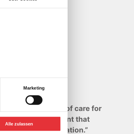
theast
Marketing
efine the standard of care for
rough an environment that
Alle zulassen
 embraces collaboration.”