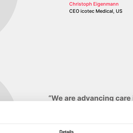
Christoph Eigenmann
CEO icotec Medical, US
“We are advancing care 
mission to give the pati
this with our radiolucen
better tumor surveillanc
Details