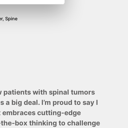
r, Spine
w patients with spinal tumors
s a big deal. I’m proud to say I
t embraces cutting-edge
the-box thinking to challenge