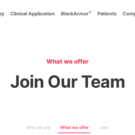
®
py
Clinical Application
BlackArmor
Patients
Com
What we offer
Join Our Team
Who we are
What we offer
Jobs