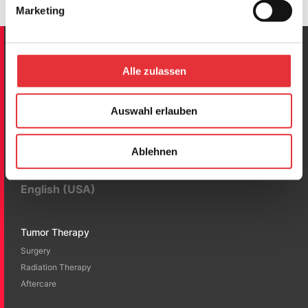
Marketing
Alle zulassen
Clinical Cases
Auswahl erlauben
®
BlackArmor
Implants
Ablehnen
English (USA)
Tumor Therapy
Surgery
Radiation Therapy
Aftercare