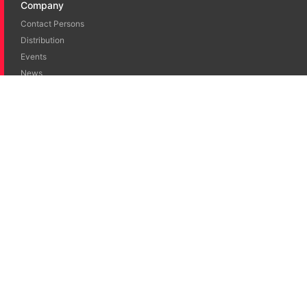
Company
Contact Persons
Distribution
Events
News
Blog
Career
Jobs
Literature
Brochures
Publications
Certificates
eIFU