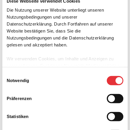
Diese Webseite verwendet Cookies
Die Nutzung unserer Website unterliegt unseren
Nutzungsbedingungen und unserer
Datenschutzerklärung. Durch Fortfahren auf unserer
Website bestätigen Sie, dass Sie die
Nutzungsbedingungen und die Datenschutzerklärung
gelesen und akzeptiert haben.
Wir verwenden Cookies, um Inhalte und Anzeigen zu
personalisieren, Funktionen für soziale Medien anbieten
zu können und die Zugriffe auf unsere Website zu
Einwilligungsauswahl
analysieren. Außerdem geben wir Informationen zu Ihrer
Notwendig
Verwendung unserer Website an unsere Partner für
soziale Medien, Werbung und Analysen weiter. Unsere
Präferenzen
Partner führen diese Informationen möglicherweise mit
weiteren Daten zusammen, die Sie ihnen bereitgestellt
haben oder die sie im Rahmen Ihrer Nutzung der Dienste
Statistiken
gesammelt haben.