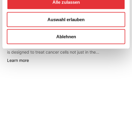
Alle zulassen
ir
radiation.
4Henzen et al. (2022): Feasibility...
Learn more
Auswahl erlauben
Patients
Ablehnen
...Systemic
Therapy
Systemic
therapy
, including
chemo
therapy,
immuno
therapy,
or targeted
therapy
,
is designed to treat cancer cells not just in the...
Learn more