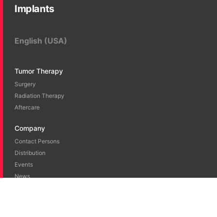
Implants
English (USA)
Tumor Therapy
Surgery
Radiation Therapy
Aftercare
Company
Contact Persons
Distribution
Events
News
Blog
Career