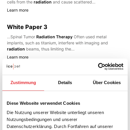
cells from the
radiation
and cause scattered...
Learn more
White Paper 3
...Spinal Tumor
Radiation Therapy
Often used metal
implants, such as titanium, interfere with imaging and
radiation
beams, thus limiting the...
Learn more
Tumor Therapy
Zustimmung
Details
Über Cookies
Surgery
Radiation Therapy
Aftercare Material Matters:
Choosing the Right Implant for Spinal Tumor Patients
Conventional metallic implants, such as titanium,...
Diese Webseite verwendet Cookies
Learn more
Die Nutzung unserer Website unterliegt unseren
Nutzungsbedingungen und unserer
BlackArmor®
Datenschutzerklärung. Durch Fortfahren auf unserer