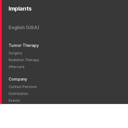
Implants
English (USA)
Tumor Therapy
Surgery
Radiation Therapy
Aftercare
Company
Contact Persons
Distribution
Events
News
Blog
Career