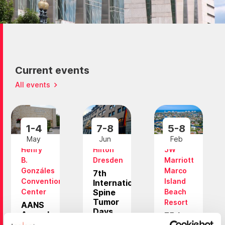
Current events
All events
1-4
7-8
5-8
May
Jun
Feb
Henry
Hilton
JW
B.
Dresden
Marriott
Gonzáles
Marco
7th
Convention
Island
International
Center
Spine
Beach
Tumor
Resort
AANS
Days
Annual
75th
Scientific
Southern