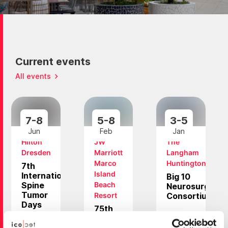
Current events
All events
7-8
5-8
3-5
Jun
Feb
Jan
Hilton
JW
The
Dresden
Marriott
Langham
Marco
Huntington
7th
Island
International
Big 10
Spine
Beach
Neurosurgery
Tumor
Resort
Consortium
Days
75th
Network,
Southern
We are
learn
Neurosurgical