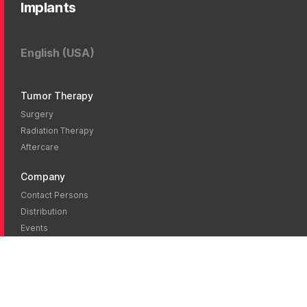
Implants
English (USA)
Tumor Therapy
Surgery
Radiation Therapy
Aftercare
Company
Contact Persons
Distribution
Events
News
Blog
Career