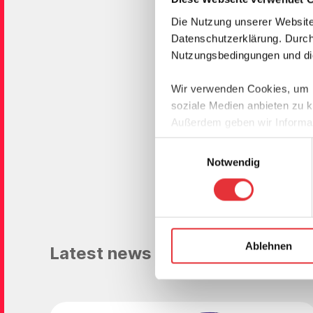
Die Nutzung unserer Website
It was an
Datenschutzerklärung. Durch 
Multidis
Nutzungsbedingungen und die
hosted b
Wir verwenden Cookies, um In
Thanks to al
soziale Medien anbieten zu k
thinking eve
Außerdem geben wir Informat
advancing s
Partner für soziale Medien, 
Einwilligungsauswahl
Informationen möglicherweise
Notwendig
haben oder die sie im Rahme
Ablehnen
Latest news