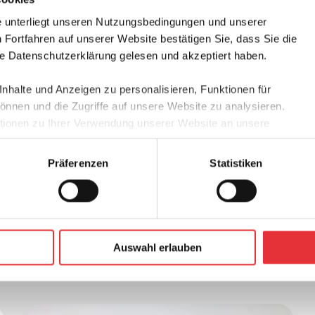
 unterliegt unseren Nutzungsbedingungen und unserer
 honor and privilege to be part of the 2022
Fortfahren auf unserer Website bestätigen Sie, dass Sie die
ciplinary Spine Tumor Symposium this past w
 Datenschutzerklärung gelesen und akzeptiert haben.
y the New York Proton Center.
halte und Anzeigen zu personalisieren, Funktionen für
l of the faculty and attendees for such an engaging and fo
önnen und die Zugriffe auf unsere Website zu analysieren.
nt, full of great discussions and presentations all with the go
ionen zu Ihrer Verwendung unserer Website an unsere
pine tumor treatment.
Werbung und Analysen weiter. Unsere Partner führen diese
 mit weiteren Daten zusammen, die Sie ihnen bereitgestellt
Präferenzen
Statistiken
n Ihrer Nutzung der Dienste gesammelt haben.
Auswahl erlauben