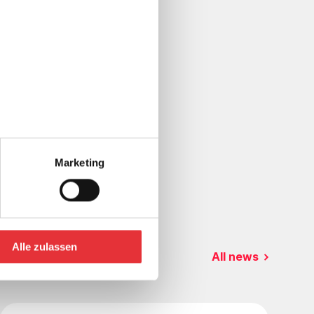
eekend
rward-
al of
Marketing
Alle zulassen
All news