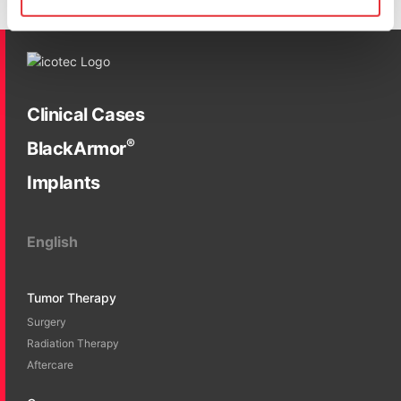
Clinical Cases
®
BlackArmor
Implants
English
Tumor Therapy
Surgery
Radiation Therapy
Aftercare