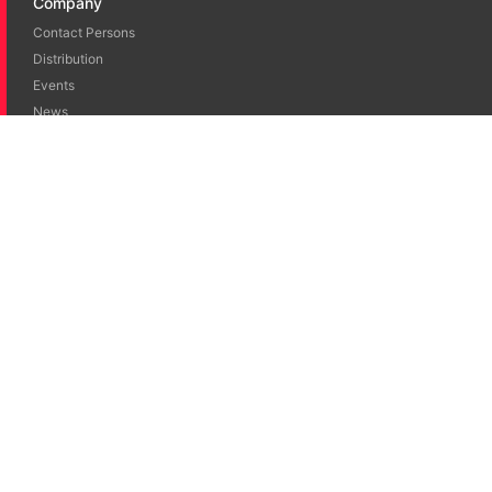
Company
Contact Persons
Distribution
Events
News
Career
Jobs
Literature
Brochures
Publications
Certificates
eIFU