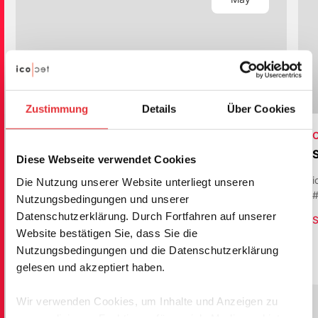
Zustimmung
Details
Über Cookies
Location: will follow
C
Global Spine Congress 2026
Diese Webseite verwendet Cookies
Next Stop: Istanbul, Turkey. Discover advanced
i
Die Nutzung unserer Website unterliegt unseren
treatments for spinal tumor patients at our booth.
#
Nutzungsbedingungen und unserer
Save the Date!
Datenschutzerklärung. Durch Fortfahren auf unserer
S
Website bestätigen Sie, dass Sie die
Save to calendar (.ics)
Nutzungsbedingungen und die Datenschutzerklärung
gelesen und akzeptiert haben.
Wir verwenden Cookies, um Inhalte und Anzeigen zu
personalisieren, Funktionen für soziale Medien anbieten