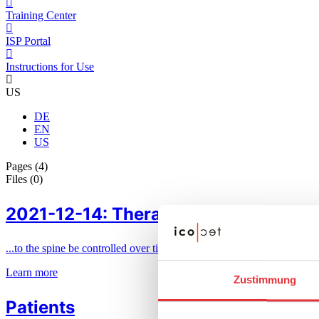
Training Center
ISP Portal
Instructions for Use
US
DE
EN
US
Pages (4)
Files (0)
2021-12-14: Therapy of Spine Tumor
...to the spine be controlled over time and treated as a chronic diseas
Learn more
Zustimmung
Patients