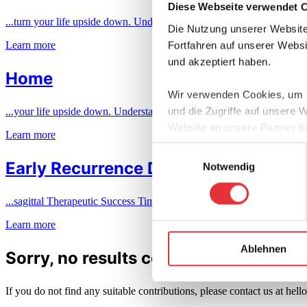
Diese Webseite verwendet 
...turn your life upside down. Understanding your condition and the d
Die Nutzung unserer Website
Learn more
Fortfahren auf unserer Webs
und akzeptiert haben.
Home
Wir verwenden Cookies, um I
und die Zugriffe auf unsere 
...your life upside down. Understanding your condition and the differ
Website an unsere Partner fü
Learn more
möglicherweise mit weiteren
Einwilligungsauswahl
der Dienste gesammelt habe
Early Recurrence Detection
Notwendig
...sagittal Therapeutic Success Timely measures enabled the patient’s 
Learn more
Ablehnen
Sorry, no results could be found for 
If you do not find any suitable contributions, please contact us at h