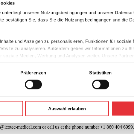
Cookies
ifferent
therapie
s available to you is the first step on...
 unterliegt unseren Nutzungsbedingungen und unserer Datensch
ite bestätigen Sie, dass Sie die Nutzungsbedingungen und die D
nhalte und Anzeigen zu personalisieren, Funktionen für soziale
Website zu analysieren. Außerdem geben wir Informationen zu I
ent
therapie
s available to you is the first step on your...
r soziale Medien, Werbung und Analysen weiter. Unsere Partner
 Daten zusammen, die Sie ihnen bereitgestellt haben oder die s
n.
Präferenzen
Statistiken
tumor to be controlled for over a year with purely systemic
therapie
s....
Auswahl erlauben
your search query. Please try again wit
ello@icotec-medical.com or call us at the phone number +1 860 404 6999.