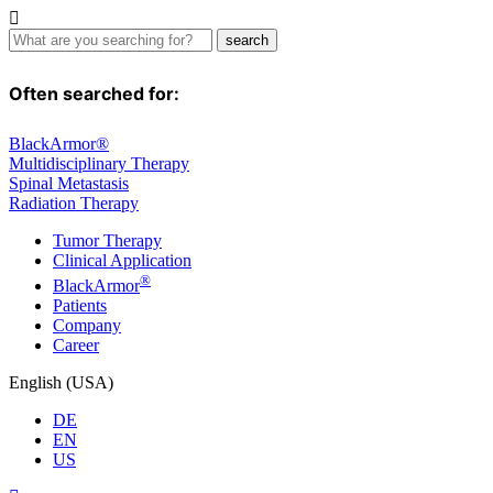
Often searched for:
BlackArmor®
Multidisciplinary Therapy
Spinal Metastasis
Radiation Therapy
Tumor Therapy
Clinical Application
®
BlackArmor
Patients
Company
Career
English (USA)
DE
EN
US