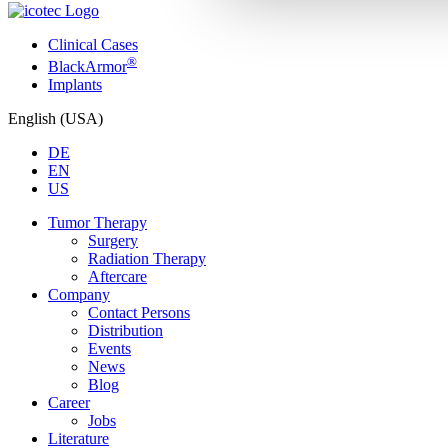
Clinical Cases
®
BlackArmor
Implants
English (USA)
DE
EN
US
Tumor Therapy
Surgery
Radiation Therapy
Aftercare
Company
Contact Persons
Distribution
Events
News
Blog
Career
Jobs
Literature