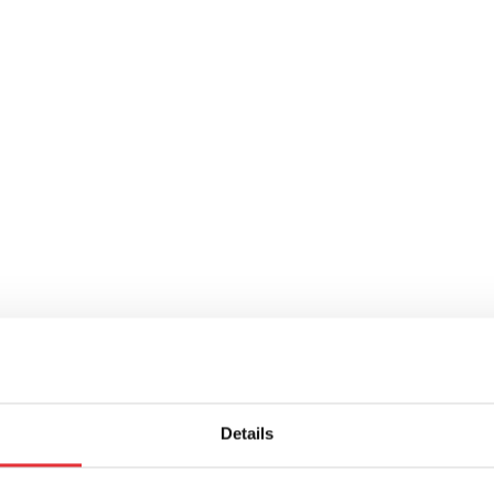
s - New Academy Begins Cross-Discipl
e, with resulting increased longevity? Which
therapie
s promise...
Details